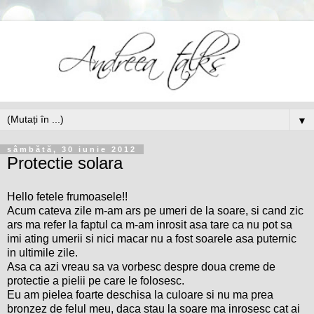
▼
sâmbătă, 30 iunie 2012
Protectie solara
Hello fetele frumoasele!!
Acum cateva zile m-am ars pe umeri de la soare, si cand zic
ars ma refer la faptul ca m-am inrosit asa tare ca nu pot sa
imi ating umerii si nici macar nu a fost soarele asa puternic
in ultimile zile.
Asa ca azi vreau sa va vorbesc despre doua creme de
protectie a pielii pe care le folosesc.
Eu am pielea foarte deschisa la culoare si nu ma prea
bronzez de felul meu, daca stau la soare ma inrosesc cat ai