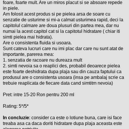
foare, foarte mult. Are un miros placut si se absoare repede
in piele.
Am folosit acest produs si pe pielea arsa de soare cu
senzatie de usturime si mi-a calmat usturimea rapid, deci la
capitolul calmare are doua plusuri din partea mea, dar nu
numai la acest capitol cat si la capitotul hidratare ( chiar iti
simti pielea mai hidrata).
Are o consistenta fluida si usoara.
Sunt cateva lucruri care nu imi plac dar care nu sunt atat de
importante, parerea mea:
1. senzatia de racoare nu dureaza mult
2. simti nevoia sa o reaplici des, probabil deoarece pielea
este foarte deshidrata dupa plaja sau din cauza faptului ca
produsul are o consistenta usoara (insa pe ambalaj scrie ca
trebuie reaplicata de fiecare data cand simtitm nevoia)
Pret: intre 15-20 Ron pentru 200 ml
Rating: 5*/5*
In concluzie
: consider ca este o lotiune buna, care isi face
treaba asa ca daca doriti hidratare dupa plaja aceasta este