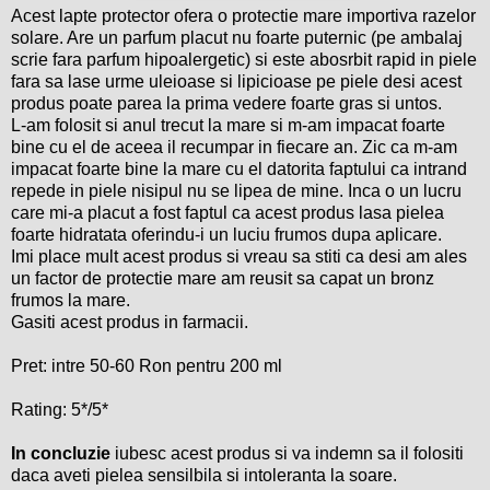
Acest lapte protector ofera o protectie mare importiva razelor
solare. Are un parfum placut nu foarte puternic (pe ambalaj
scrie fara parfum hipoalergetic) si este abosrbit rapid in piele
fara sa lase urme uleioase si lipicioase pe piele desi acest
produs poate parea la prima vedere foarte gras si untos.
L-am folosit si anul trecut la mare si m-am impacat foarte
bine cu el de aceea il recumpar in fiecare an. Zic ca m-am
impacat foarte bine la mare cu el datorita faptului ca intrand
repede in piele nisipul nu se lipea de mine. Inca o un lucru
care mi-a placut a fost faptul ca acest produs lasa pielea
foarte hidratata oferindu-i un luciu frumos dupa aplicare.
Imi place mult acest produs si vreau sa stiti ca desi am ales
un factor de protectie mare am reusit sa capat un bronz
frumos la mare.
Gasiti acest produs in farmacii.
Pret: intre 50-60 Ron pentru 200 ml
Rating: 5*/5*
In concluzie
iubesc acest produs si va indemn sa il folositi
daca aveti pielea sensilbila si intoleranta la soare.