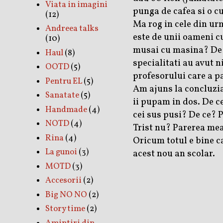
Viata in imagini
punga de cafea si o c
(12)
Ma rog in cele din urm
Andreea talks
este de unii oameni cu
(10)
musai cu masina? De c
Haul
(8)
specialitati au avut ni
OOTD
(5)
profesorului care a p
Pentru EL
(5)
Am ajuns la concluzia 
Sanatate
(5)
ii pupam in dos. De ce
Handmade
(4)
cei sus pusi? De ce? Pe
NOTD
(4)
Trist nu? Parerea mea 
Rina
(4)
Oricum totul e bine c
La gunoi
(3)
acest nou an scolar.
MOTD
(3)
Accesorii
(2)
Big NO NO
(2)
Story time
(2)