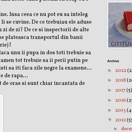
ne. Insa ceea ce nu pot eu sa inteleg
 li se cuvine. De ce trebuiau ele aduse
i de zi? De ce si inspectorii de alte
li se plateasca transportul din banii
rie)?
daca unu ii pupa in dos toti trebuie sa
amen tot trebuie sa ii perii putin pe
Archive
sti sa iti faca zile negre la examene...
2022
(2
►
e de rapa...
2018
(2
►
 de oras si sunt chiar incantata de
2017
(5)
►
2016
(2
►
2013
(4
►
2012
(5
▼
dec
►