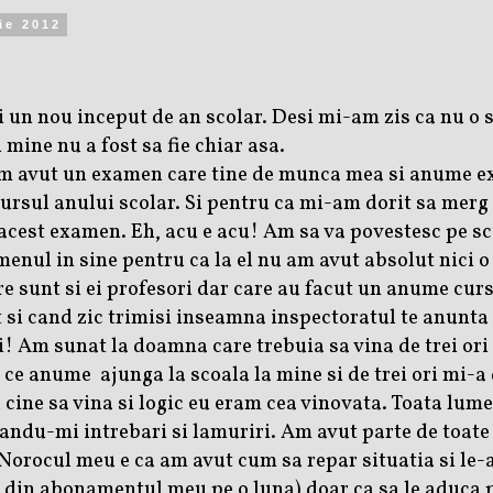
ie 2012
i un nou inceput de an scolar. Desi mi-am zis ca nu o s
 mine nu a fost sa fie chiar asa.
 avut un examen care tine de munca mea si anume e
ursul anului scolar. Si pentru ca mi-am dorit sa merg 
a acest examen. Eh, acu e acu! Am sa va povestesc pe sc
menul in sine pentru ca la el nu am avut absolut nici o
re sunt si ei profesori dar care au facut un anume curs
 si cand zic trimisi inseamna inspectoratul te anunta c
i! Am sunat la doamna care trebuia sa vina de trei ori 
u ce anume ajunga la scoala la mine si de trei ori mi-a 
 cine sa vina si logic eu eram cea vinovata. Toata lume
andu-mi intrebari si lamuriri. Am avut parte de toate 
 Norocul meu e ca am avut cum sa repar situatia si le-
 din abonamentul meu pe o luna) doar ca sa le aduca 