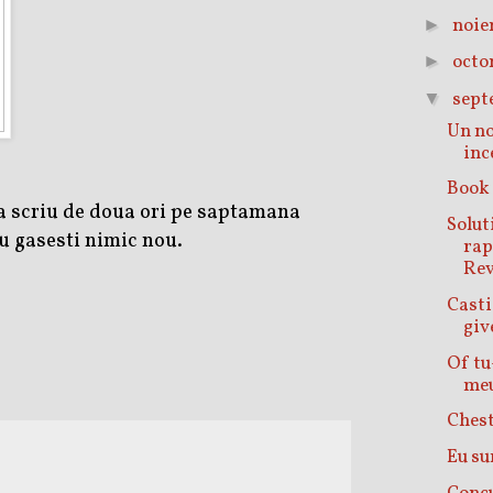
noie
►
octo
►
sept
▼
Un n
inc
Book
 sa scriu de doua ori pe saptamana
Solut
nu gasesti nimic nou.
rap
Re
Cast
giv
Of tu
meu
Chesti
Eu su