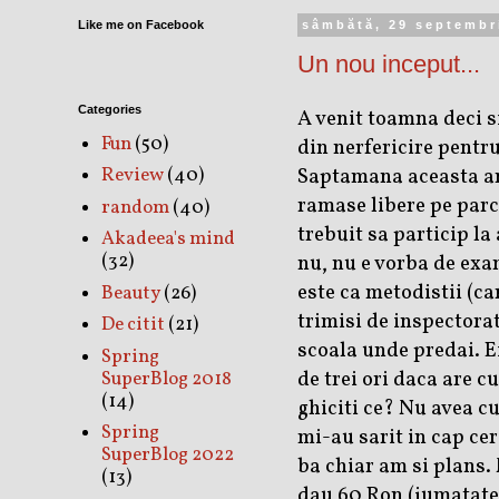
Like me on Facebook
sâmbătă, 29 septembr
Un nou inceput...
Categories
A venit toamna deci s
Fun
(50)
din nerfericire pentru
Saptamana aceasta am
Review
(40)
ramase libere pe parc
random
(40)
trebuit sa particip l
Akadeea's mind
(32)
nu, nu e vorba de exa
este ca metodistii (ca
Beauty
(26)
trimisi de inspectorat
De citit
(21)
scoala unde predai. E
Spring
de trei ori daca are c
SuperBlog 2018
(14)
ghiciti ce? Nu avea cu
Spring
mi-au sarit in cap cer
SuperBlog 2022
ba chiar am si plans.
(13)
dau 60 Ron (jumatate