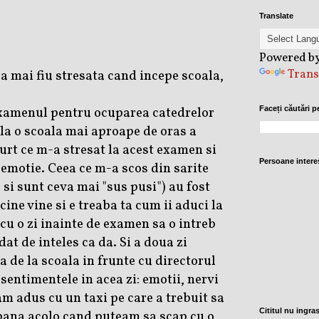
Translate
Powered b
Trans
a mai fiu stresata cand incepe scoala,
xamenul pentru ocuparea catedrelor
Faceți căutări p
la o scoala mai aproape de oras a
urt ce m-a stresat la acest examen si
Persoane intere
 emotie. Ceea ce m-a scos din sarite
 si sunt ceva mai "sus pusi") au fost
ine vine si e treaba ta cum ii aduci la
cu o zi inainte de examen sa o intreb
dat de inteles ca da. Si a doua zi
a de la scoala in frunte cu directorul
sentimentele in acea zi: emotii, nervi
am adus cu un taxi pe care a trebuit sa
Cititul nu ingra
pana acolo cand puteam sa scap cu o