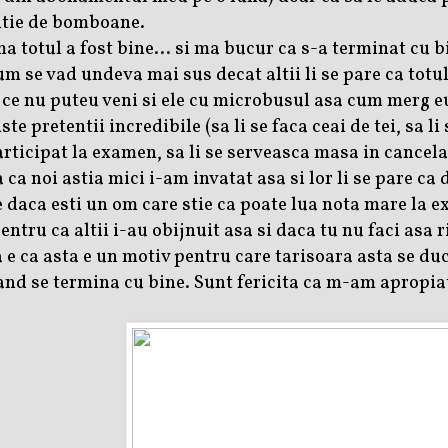
utie de bomboane.
a totul a fost bine... si ma bucur ca s-a terminat cu bi
m se vad undeva mai sus decat altii li se pare ca totul
e nu puteu veni si ele cu microbusul asa cum merg eu z
ste pretentii incredibile (sa li se faca ceai de tei, sa 
articipat la examen, sa li se serveasca masa in cancela
ca noi astia mici i-am invatat asa si lor li se pare ca 
 daca esti un om care stie ca poate lua nota mare la ex
ntru ca altii i-au obijnuit asa si daca tu nu faci asa ri
e ca asta e un motiv pentru care tarisoara asta se duc
and se termina cu bine. Sunt fericita ca m-am apropiat