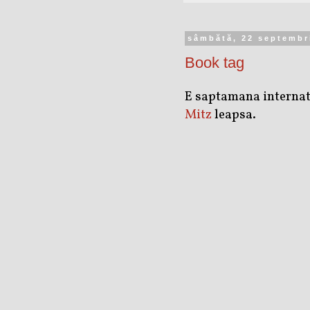
sâmbătă, 22 septembr
Book tag
E saptamana internatio
Mitz
leapsa.