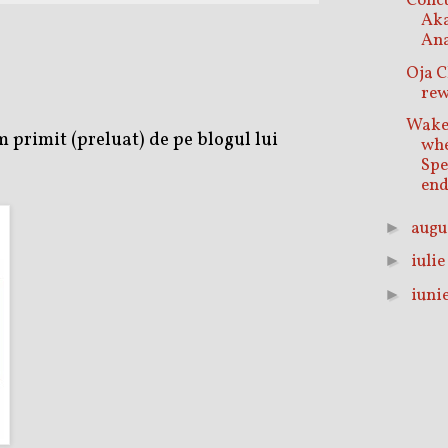
Conc
Ak
An
Oja C
rew
Wake
m primit (preluat) de pe blogul lui
wh
Sp
end
augu
►
iuli
►
iuni
►