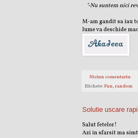
"-Nu suntem nici rev
M-am gandit sa iau tot
lume va deschide maca
Niciun comentariu:
Etichete:
Fun
,
random
Solutie uscare rap
Salut fetelor!
Azi in sfarsit ma sim