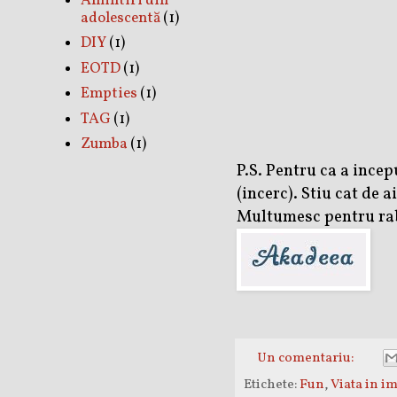
Amintiri din
adolescentă
(1)
DIY
(1)
EOTD
(1)
Empties
(1)
TAG
(1)
Zumba
(1)
P.S. Pentru ca a incep
(incerc). Stiu cat de 
Multumesc pentru rab
Un comentariu:
Etichete:
Fun
,
Viata in i