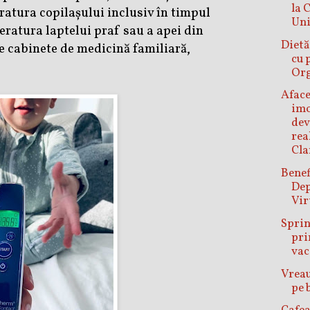
la 
atura copilașului inclusiv în timpul
Uni
ratura laptelui praf sau a apei din
Dietă
e cabinete de medicină familiară,
cu 
Or
Aface
imo
dev
rea
Cla
Benef
Dep
Vir
Spri
pr
vac
Vreau
pe 