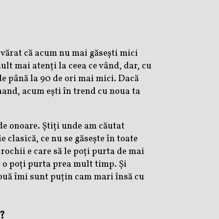
evărat că acum nu mai găsești mici
lt mai atenți la ceea ce vând, dar, cu
 de până la 90 de ori mai mici.
Dacă
hand, acum ești în trend cu noua ta
 de onoare. Știți unde am căutat
ie clasică, ce nu se găsește în toate
rochii e care să le poți purta de mai
u o poți purta prea mult timp. Și
două îmi sunt puțin cam mari însă cu
?