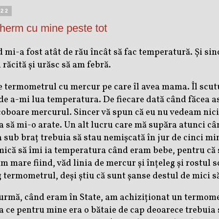
022
herm cu mine peste tot
i-a fost atât de rău încât să fac temperatură. Și sinc
 răcită și urăsc să am febră.
e termometrul cu mercur pe care îl avea mama. Îl scutu
 de a-mi lua temperatura. De fiecare dată când făcea as
coboare mercurul. Sincer vă spun că eu nu vedeam nicio
 să mi-o arate. Un alt lucru care mă supăra atunci câ
sub braț trebuia să stau nemișcată în jur de cinci m
ică să îmi ia temperatura când eram bebe, pentru că 
m mare fiind, văd linia de mercur și înțeleg și rostul 
g termometrul, deși știu că sunt șanse destul de mici s
urmă, când eram în State, am achiziționat un termomet
a ce pentru mine era o bătaie de cap deoarece trebuia