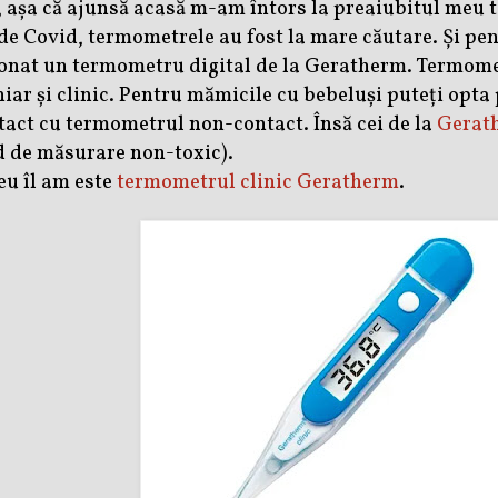
, așa că ajunsă acasă m-am întors la preaiubitul meu
e Covid, termometrele au fost la mare căutare. Și pen
ionat un termometru digital de la Geratherm. Termom
chiar și clinic. Pentru mămicile cu bebeluși
puteți opta
tact
cu termometrul non-contact. Însă cei de la
Gerat
id de măsurare non-toxic).
eu îl am este
termometrul clinic Geratherm
.