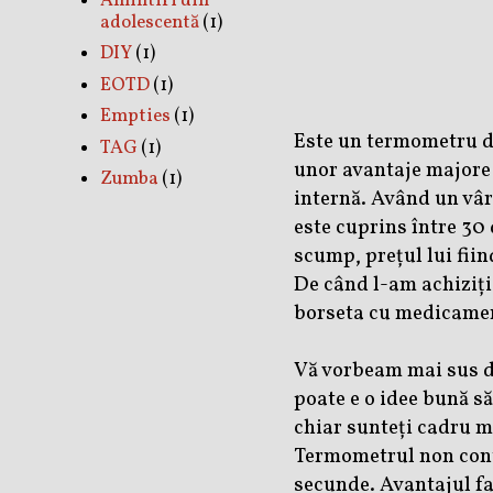
Amintiri din
adolescentă
(1)
DIY
(1)
EOTD
(1)
Empties
(1)
Este un termometru di
TAG
(1)
unor avantaje majore p
Zumba
(1)
internă. Având un vâ
este cuprins între 30 
scump, prețul lui fiin
De când l-am achizițio
borseta cu medicament
Vă vorbeam mai sus d
poate e o idee bună să
chiar sunteți cadru m
Termometrul non conta
secunde. Avantajul fa