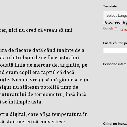
Translate
Powered b
Trans
er, nici nu cred că vreau să îmi
Faceți căutări p
ra de fiecare dată când înainte de a
ta o întrebam de ce face asta. Îmi
dată linia de mercur de, argintie, pe
Persoane intere
nd eram copil era faptul că dacă
inute. Nici nu vreau să mă gândesc cum
sigur nu stăteam potolită timp de
scuturatului de termometru, însă încă
ă se întâmple asta.
ru digital, care afișa temperatura în
 să stau mereu să convertesc
Cititul nu ingra