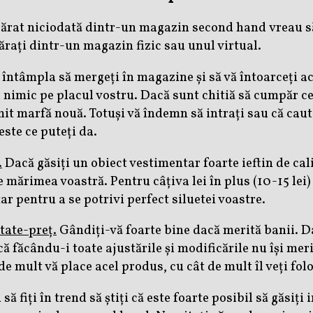
rat niciodată dintr-un magazin second hand vreau să vă
rați dintr-un magazin fizic sau unul virtual.
întâmpla să mergeți în magazine și să vă întoarceți ac
ți nimic pe placul vostru. Dacă sunt chitiă să cumpăr 
mit marfă nouă. Totuși vă îndemn să intrați sau că cauta
este ce puteți da.
.
Dacă găsiți un obiect vestimentar foarte ieftin de cal
 mărimea voastră. Pentru câțiva lei în plus (10-15 lei
r pentru a se potrivi perfect siluetei voastre.
tate-preț.
Gândiți-vă foarte bine dacă merită banii. Da
ă făcându-i toate ajustările și modificările nu își mer
de mult vă place acel produs, cu cât de mult îl veți fol
să fiți în trend să știți că este foarte posibil să găsiți