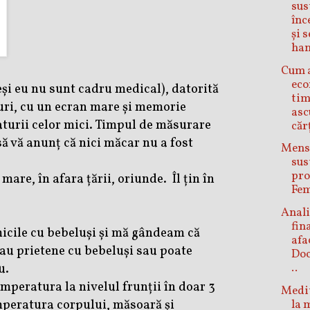
sus
înc
și 
han
Cum 
eco
și eu nu sunt cadru medical), datorită
tim
curi, cu un ecran mare și memorie
asc
turii celor mici. Timpul de măsurare
căr
ă vă anunț că nici măcar nu a fost
Mens
sus
pro
 mare, în afara țării, oriunde.
Îl țin în
Fem
Anal
fin
icile cu bebeluși și mă gândeam că
afa
 sau prietene cu bebeluși sau poate
Doc
u.
..
peratura la nivelul frunții în doar 3
Medit
emperatura corpului, măsoară și
la 