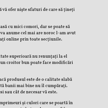
 ofer niște sfaturi de care să țineți
asă cu mici comori, dar se poate să
ceva anume cel mai are noroc l-am avut
ți online prin toate secțiunile.
itate superioară nu renunțați la el
) un croitor bun poate face modificări
că produsul este de o calitate slabă
ită banii mai bine nu îl cumpărați.
osi sau cât de necesar vă este.
 imprimeuri și culori care se poartă în