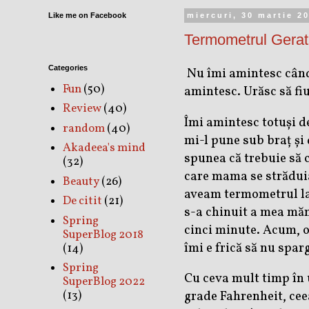
Like me on Facebook
miercuri, 30 martie 2
Termometrul Gerat
Categories
Nu îmi amintesc când m
Fun
(50)
amintesc. Urăsc să fiu
Review
(40)
Îmi amintesc totuși d
random
(40)
mi-l pune sub braț și
Akadeea's mind
spunea că trebuie să 
(32)
care mama se străduia
Beauty
(26)
aveam termometrul la 
De citit
(21)
s-a chinuit a mea măm
Spring
cinci minute. Acum, o
SuperBlog 2018
îmi e frică să nu spar
(14)
Spring
Cu ceva mult timp în 
SuperBlog 2022
(13)
grade Fahrenheit, cee