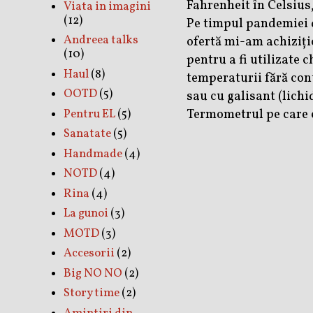
Fahrenheit în Celsius
Viata in imagini
(12)
Pe timpul pandemiei d
Andreea talks
ofertă mi-am achiziț
(10)
pentru a fi utilizate 
Haul
(8)
temperaturii fără con
OOTD
(5)
sau cu galisant (lich
Termometrul pe care 
Pentru EL
(5)
Sanatate
(5)
Handmade
(4)
NOTD
(4)
Rina
(4)
La gunoi
(3)
MOTD
(3)
Accesorii
(2)
Big NO NO
(2)
Story time
(2)