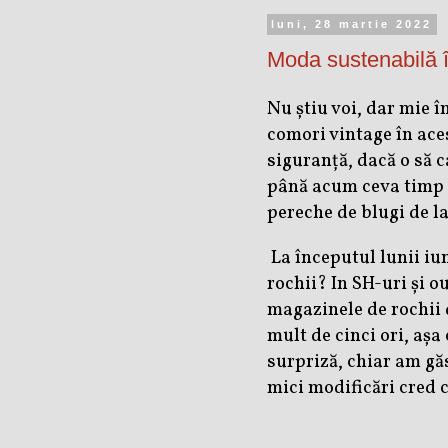
luni, 28 martie 2022
Moda sustenabilă î
Nu știu voi, dar mie 
comori vintage în ace
siguranță, dacă o să c
până acum ceva timp e
pereche de blugi de la
La începutul lunii iu
rochii? In SH-uri și ou
magazinele de rochii d
mult de cinci ori, așa
surpriză, chiar am gă
mici modificări cred 