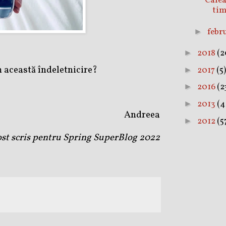
Cafea
tim
febr
►
2018
(2
►
 această îndeletnicire?
2017
(5)
►
2016
(2
►
2013
(4
►
Andreea
2012
(5
►
fost scris pentru Spring SuperBlog 2022