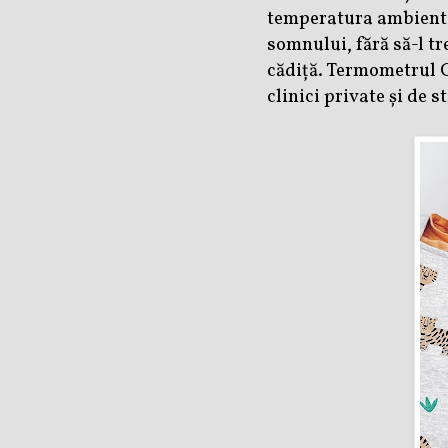
temperatura ambiental
somnului, fără să-l t
cădiță. Termometrul G
clinici private și de s