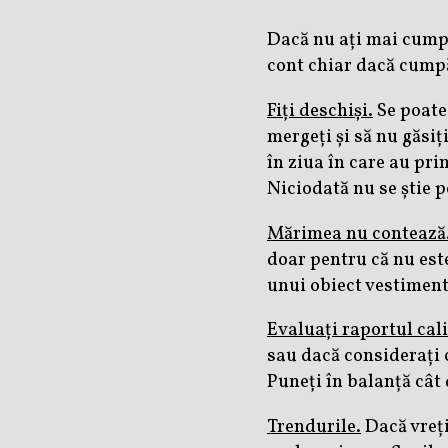
Dacă nu ați mai cumpă
cont chiar dacă cumpă
Fiți deschiși.
Se poate 
mergeți și să nu găsi
în ziua în care au pri
Niciodată nu se știe p
Mărimea nu contează
doar pentru că nu este
unui obiect vestimenta
Evaluați raportul cali
sau dacă considerați c
Puneți în balanță cât 
Trendurile.
Dacă vreți 