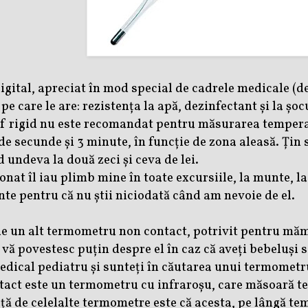
gital, apreciat în mod special de cadrele medicale (de
e care le are: rezistența la apă, dezinfectant și la șo
rf rigid nu este recomandat pentru măsurarea tempera
de secunde și 3 minute, în funcție de zona aleasă.
Țin s
d undeva la două zeci și ceva de lei.
nat îl iau plimb mine în toate excursiile, la munte, la
e pentru că nu știi niciodată când am nevoie de el.
e un alt termometru non contact, potrivit pentru măm
 vă povestesc puțin despre el în caz că aveți bebeluși
edical pediatru și sunteți în căutarea unui termometr
ct este un termometru cu infraroșu, care măsoară tem
ță de celelalte termometre este că acesta, pe lângă t