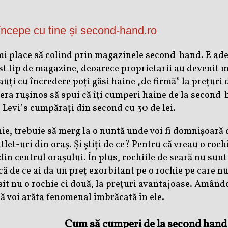
ncepe cu tine și second-hand.ro
îmi place să colind prin magazinele second-hand. E ad
st tip de magazine, deoarece proprietarii au devenit mu
auți cu încredere poți găsi haine „de firmă” la prețuri
ra rușinos să spui că îți cumperi haine de la second-
 Levi’s cumpărați din second cu 30 de lei.
nie, trebuie să merg la o nuntă unde voi fi domnișoară
tlet-uri din oraș. Și știți de ce? Pentru că vreau o roch
in centrul orașului. În plus, rochiile de seară nu sunt 
 că de ce ai da un preț exorbitant pe o rochie pe care n
sit nu o rochie ci două, la prețuri avantajoase. Amân
că voi arăta fenomenal îmbrăcată în ele.
Cum să cumperi de la second hand