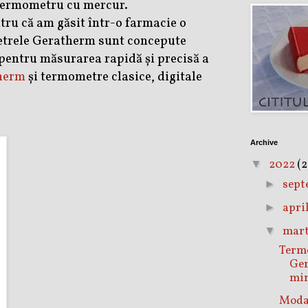
 termometru cu mercur.
tru că am găsit într-o farmacie o
etrele Geratherm sunt concepute
 pentru măsurarea rapidă și precisă a
herm
și termometre clasice, digitale
Archive
2022
(2
▼
sept
►
apri
►
mar
▼
Term
Ger
min
Mod