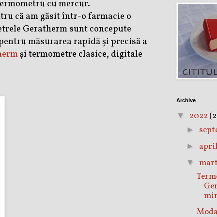
 termometru cu mercur.
tru că am găsit într-o farmacie o
etrele Geratherm sunt concepute
 pentru măsurarea rapidă și precisă a
herm
și termometre clasice, digitale
Archive
2022
(2
▼
sept
►
apri
►
mar
▼
Term
Ger
min
Mod