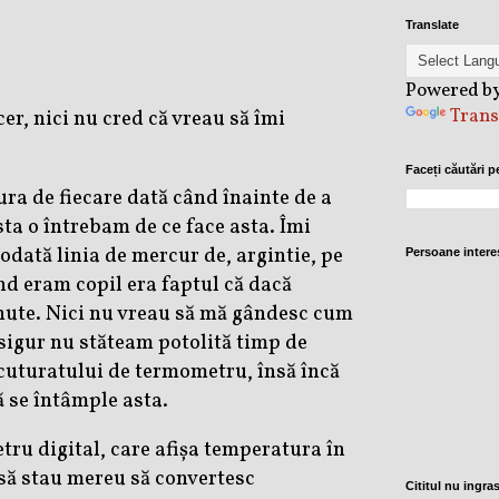
Translate
Powered b
Trans
er, nici nu cred că vreau să îmi
Faceți căutări p
ra de fiecare dată când înainte de a
ta o întrebam de ce face asta. Îmi
dată linia de mercur de, argintie, pe
Persoane intere
nd eram copil era faptul că dacă
inute. Nici nu vreau să mă gândesc cum
sigur nu stăteam potolită timp de
scuturatului de termometru, însă încă
ă se întâmple asta.
ru digital, care afișa temperatura în
 să stau mereu să convertesc
Cititul nu ingra