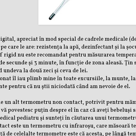
gital, apreciat în mod special de cadrele medicale (de
e care le are: rezistența la apă, dezinfectant și la șo
rf rigid nu este recomandat pentru măsurarea tempera
de secunde și 3 minute, în funcție de zona aleasă.
Țin s
d undeva la două zeci și ceva de lei.
nat îl iau plimb mine în toate excursiile, la munte, la
e pentru că nu știi niciodată când am nevoie de el.
e un alt termometru non contact, potrivit pentru măm
 vă povestesc puțin despre el în caz că aveți bebeluși
edical pediatru și sunteți în căutarea unui termometr
ct este un termometru cu infraroșu, care măsoară tem
ță de celelalte termometre este că acesta, pe lângă t