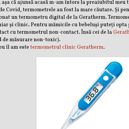
, așa că ajunsă acasă m-am întors la preaiubitul meu
e Covid, termometrele au fost la mare căutare. Și pen
ionat un termometru digital de la Geratherm. Termom
chiar și clinic. Pentru mămicile cu bebeluși
puteți opta
tact
cu termometrul non-contact. Însă cei de la
Gerat
id de măsurare non-toxic).
eu îl am este
termometrul clinic Geratherm
.