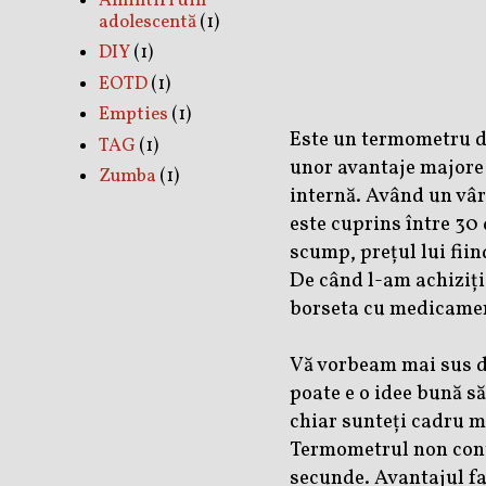
Amintiri din
adolescentă
(1)
DIY
(1)
EOTD
(1)
Empties
(1)
Este un termometru di
TAG
(1)
unor avantaje majore p
Zumba
(1)
internă. Având un vâ
este cuprins între 30 
scump, prețul lui fiin
De când l-am achizițio
borseta cu medicament
Vă vorbeam mai sus d
poate e o idee bună să
chiar sunteți cadru m
Termometrul non conta
secunde. Avantajul fa