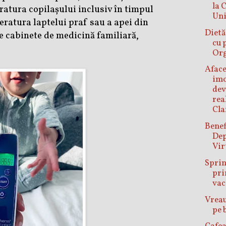
la 
atura copilașului inclusiv în timpul
Uni
ratura laptelui praf sau a apei din
Dietă
e cabinete de medicină familiară,
cu 
Or
Aface
imo
dev
rea
Cla
Benef
Dep
Vir
Spri
pr
vac
Vreau
pe 