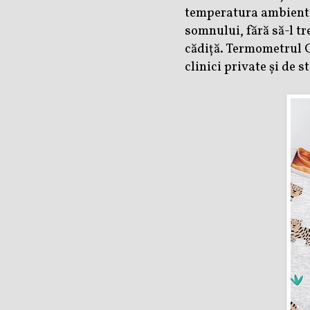
temperatura ambiental
somnului, fără să-l t
cădiță. Termometrul G
clinici private și de s