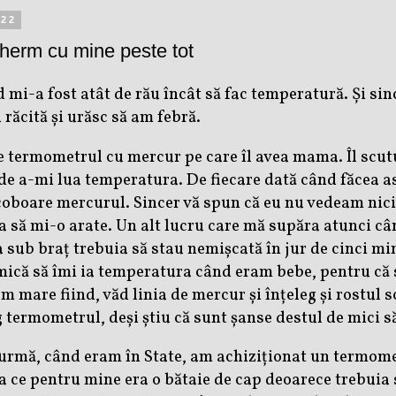
022
herm cu mine peste tot
i-a fost atât de rău încât să fac temperatură. Și sinc
 răcită și urăsc să am febră.
e termometrul cu mercur pe care îl avea mama. Îl scutu
 de a-mi lua temperatura. De fiecare dată când făcea as
coboare mercurul. Sincer vă spun că eu nu vedeam nicio
 să mi-o arate. Un alt lucru care mă supăra atunci câ
sub braț trebuia să stau nemișcată în jur de cinci m
ică să îmi ia temperatura când eram bebe, pentru că 
m mare fiind, văd linia de mercur și înțeleg și rostul 
g termometrul, deși știu că sunt șanse destul de mici s
urmă, când eram în State, am achiziționat un termomet
a ce pentru mine era o bătaie de cap deoarece trebuia