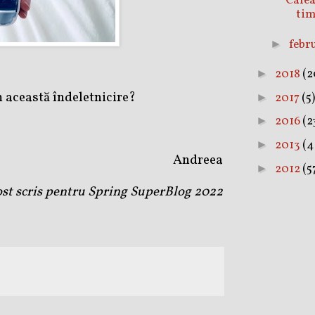
Cafea
tim
febr
►
2018
(2
►
 această îndeletnicire?
2017
(5)
►
2016
(2
►
2013
(4
►
Andreea
2012
(5
►
fost scris pentru Spring SuperBlog 2022