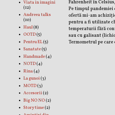
Fahrenheit în Celsius
Viata in imagini
(12)
Pe timpul pandemiei d
Andreea talks
ofertă mi-am achiziț
(10)
pentru a fi utilizate 
Haul
(8)
temperaturii fără con
OOTD
(5)
sau cu galisant (lich
Termometrul pe care 
Pentru EL
(5)
Sanatate
(5)
Handmade
(4)
NOTD
(4)
Rina
(4)
La gunoi
(3)
MOTD
(3)
Accesorii
(2)
Big NO NO
(2)
Story time
(2)