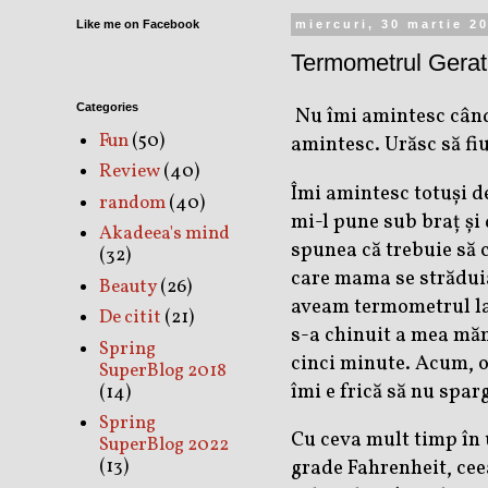
Like me on Facebook
miercuri, 30 martie 2
Termometrul Gerat
Categories
Nu îmi amintesc când m
Fun
(50)
amintesc. Urăsc să fiu
Review
(40)
Îmi amintesc totuși d
random
(40)
mi-l pune sub braț și
Akadeea's mind
spunea că trebuie să 
(32)
care mama se străduia
Beauty
(26)
aveam termometrul la 
De citit
(21)
s-a chinuit a mea măm
Spring
cinci minute. Acum, o
SuperBlog 2018
îmi e frică să nu spar
(14)
Spring
Cu ceva mult timp în 
SuperBlog 2022
(13)
grade Fahrenheit, cee