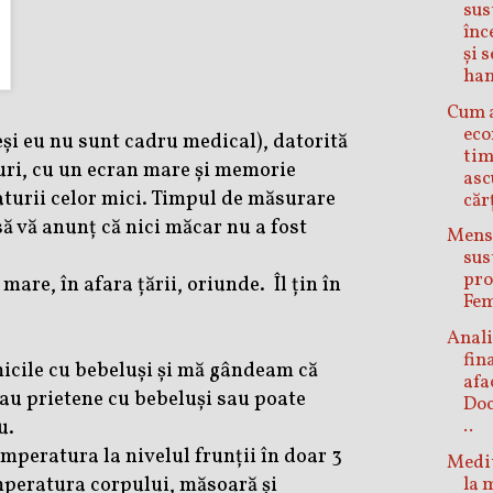
sus
înc
și 
han
Cum 
eco
și eu nu sunt cadru medical), datorită
tim
curi, cu un ecran mare și memorie
asc
turii celor mici. Timpul de măsurare
căr
ă vă anunț că nici măcar nu a fost
Mens
sus
pro
 mare, în afara țării, oriunde.
Îl țin în
Fem
Anal
fin
icile cu bebeluși și mă gândeam că
afa
 sau prietene cu bebeluși sau poate
Doc
u.
..
peratura la nivelul frunții în doar 3
Medit
emperatura corpului, măsoară și
la 