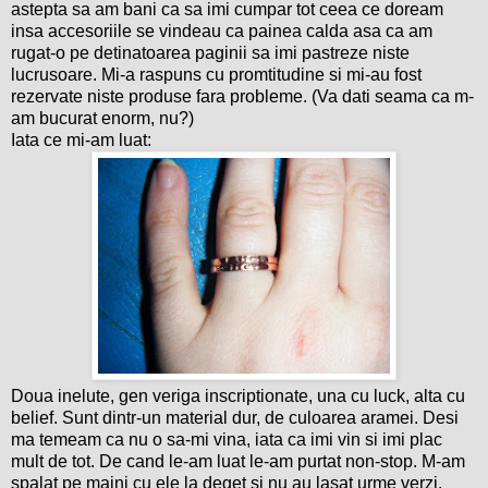
astepta sa am bani ca sa imi cumpar tot ceea ce doream
insa accesoriile se vindeau ca painea calda asa ca am
rugat-o pe detinatoarea paginii sa imi pastreze niste
lucrusoare. Mi-a raspuns cu promtitudine si mi-au fost
rezervate niste produse fara probleme. (Va dati seama ca m-
am bucurat enorm, nu?)
Iata ce mi-am luat:
Doua inelute, gen veriga inscriptionate, una cu luck, alta cu
belief. Sunt dintr-un material dur, de culoarea aramei. Desi
ma temeam ca nu o sa-mi vina, iata ca imi vin si imi plac
mult de tot. De cand le-am luat le-am purtat non-stop. M-am
spalat pe maini cu ele la deget si nu au lasat urme verzi.