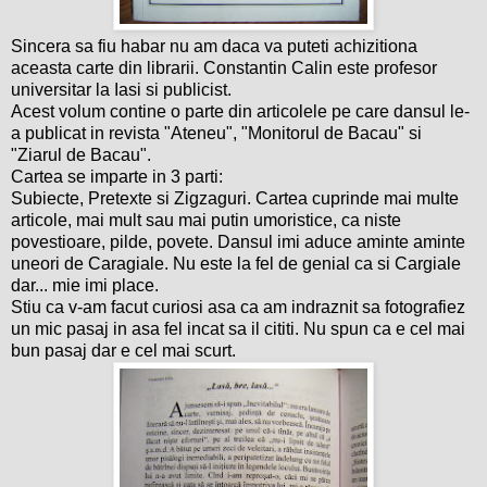
Sincera sa fiu habar nu am daca va puteti achizitiona
aceasta carte din librarii. Constantin Calin este profesor
universitar la Iasi si publicist.
Acest volum contine o parte din articolele pe care dansul le-
a publicat in revista "Ateneu", "Monitorul de Bacau" si
"Ziarul de Bacau".
Cartea se imparte in 3 parti:
Subiecte, Pretexte si Zigzaguri. Cartea cuprinde mai multe
articole, mai mult sau mai putin umoristice, ca niste
povestioare, pilde, povete. Dansul imi aduce aminte aminte
uneori de Caragiale. Nu este la fel de genial ca si Cargiale
dar... mie imi place.
Stiu ca v-am facut curiosi asa ca am indraznit sa fotografiez
un mic pasaj in asa fel incat sa il cititi. Nu spun ca e cel mai
bun pasaj dar e cel mai scurt.