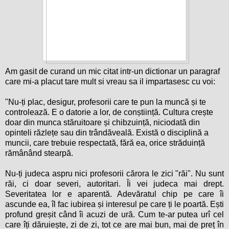
Am gasit de curand un mic citat intr-un dictionar un paragraf
care mi-a placut tare mult si vreau sa il impartasesc cu voi:
"Nu-ți plac, desigur, profesorii care te pun la muncă și te
controlează. E o datorie a lor, de conștiință. Cultura crește
doar din munca stăruitoare și chibzuință, niciodată din
opinteli răzlețe sau din trândăveală. Există o disciplină a
muncii, care trebuie respectată, fără ea, orice străduință
rămânând stearpă.
Nu-ți judeca aspru nici profesorii cărora le zici "răi". Nu sunt
răi, ci doar severi, autoritari. Îi vei judeca mai drept.
Severitatea lor e aparentă. Adevăratul chip pe care îi
ascunde ea, îl fac iubirea și interesul pe care ți le poartă. Ești
profund greșit când îi acuzi de ură. Cum te-ar putea urî cel
care îți dăruiește, zi de zi, tot ce are mai bun, mai de preț în