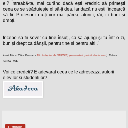
el? Întreabă-te, mai curând dacă ești vrednic să primești
ceea ce se străduiește el să-ți dea. Iar dacă nu ești, încearcă
să fii. Profesorii nu-ți vor mai părea, atunci, răi, ci buni și
drepți.
Începe să fii sever cu tine însuți, ca să ajungi și tu într-o zi,
bun și drept ca dânșii, pentru tine și pentru alții."
Aurel Tita si Tilica Dancau -
Mic indreptar de OMENIE, pentru elevi, parinti si educatori
, Editura
Lutetia, 1947
Voi ce credeti? E adevarat ceea ce le adreseaza autorii
elevilor si studentilor?
Distribuiți